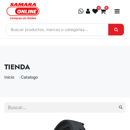
Ir al contenido
0
0
TIENDA
Inicio
Catalogo