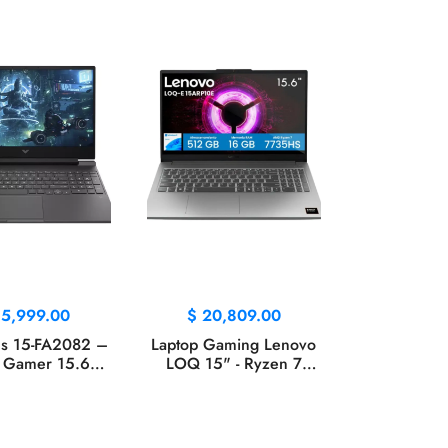
15,999.00
$
20,809.00
us 15-FA2082 –
Laptop Gaming Lenovo
 Gamer 15.6″
LOQ 15" - Ryzen 7
ntel Core i5-
7735HS, 16GB RAM,
H, 16GB RAM,
512GB SSD, NVIDIA
 SSD, NVIDIA
RTX 4050 6GB
 4050 6GB,