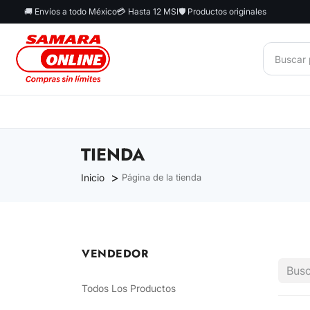
Ir al contenido
🚚 Envíos a todo México
💳 Hasta 12 MSI
🛡️ Productos originales
INICIO
HYUNDAI TECHNOLOGY
MAYA MÓ
TIENDA
Inicio
Página de la tienda
VENDEDOR
Todos Los Productos