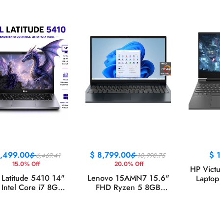
,499.00
$
8,799.00
$
$
$
6,469.41
10,998.75
15.0% Off
20.0% Off
HP Vict
 Latitude 5410 14"
Lenovo 15AMN7 15.6"
Laptop
Intel Core i7 8GB
FHD Ryzen 5 8GB
FHD, I
AM 256GB SSD
256GB SSD Win11
13420
Windows 11
Azul
512GB
RTX