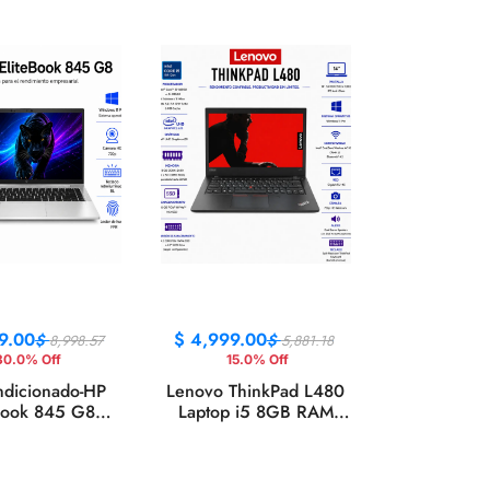
9.00
$
4,999.00
$
$
8,998.57
5,881.18
30.0% Off
15.0% Off
dicionado-HP
Lenovo ThinkPad L480
Book 845 G8
Laptop i5 8GB RAM
 Ryzen 5 16GB
256GB SSD 14"
56GB SSD 14"
Windows 11 Pro
ndows 11 Pro