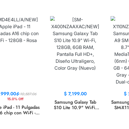
,999.00
$
7,199.00
$
$
10,587.06
15.0% Off
Samsung Galaxy Tab
Samsung
e iPad - 11 Pulgadas
S10 Lite 10.9" Wi-Fi,
SM-X110
6 chip con Wi-Fi -
128GB, 6GB RAM,
WXGA+
128GB - Rosa
Pantalla Full HD+,
Helio G
Diseño Ultraligero,
core -