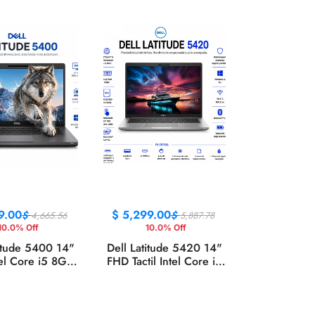
9.00
$
5,299.00
$
$
4,665.56
5,887.78
10.0% Off
10.0% Off
titude 5400 14"
Dell Latitude 5420 14"
el Core i5 8GB
FHD Tactil Intel Core i5
256GB SSD
16GB RAM 256GB SSD
ndows 11
Windows 11