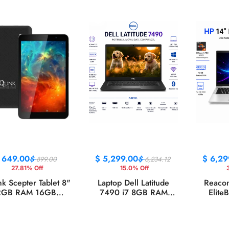
$
649.00
$
5,299.00
$
6,29
$
$
899.00
6,234.12
27.81% Off
15.0% Off
nk Scepter Tablet 8"
Laptop Dell Latitude
Reacon
2GB RAM 16GB
7490 i7 8GB RAM
Elite
droid 12 Go WiFi
256GB SSD 14" FHD
Laptop
Negro
Windows 11 Pro
RAM 2
FHD Wi