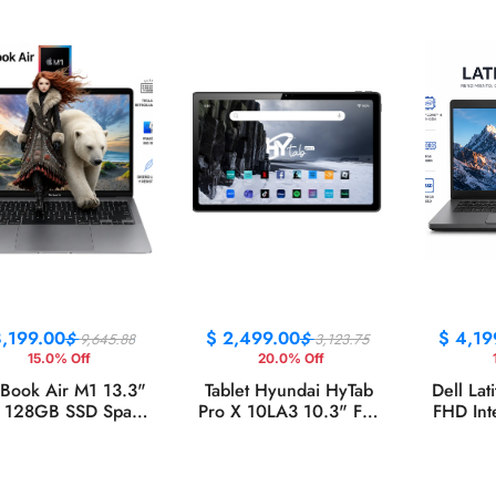
,199.00
$
2,499.00
$
4,19
$
$
9,645.88
3,123.75
15.0% Off
20.0% Off
Book Air M1 13.3"
Tablet Hyundai HyTab
Dell La
 128GB SSD Space
Pro X 10LA3 10.3" Full
FHD Int
Gray
HD 8GB RAM 256GB
RAM 
4G Android 13 Gris
Wi