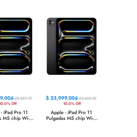
11, Mica Silver
9.00
$
23,999.00
$
$
28,887.78
26,665.56
10.0% Off
10.0% Off
- iPad Pro 11
Apple - iPad Pro 11
s M5 chip Wi-Fi
Pulgadas M5 chip Wi-Fi
 con OLED -
256GB con OLED -
Plata
Negro Espacial