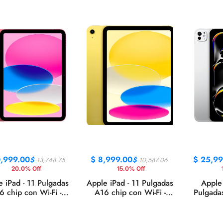
Windows 
0,999.00
$
8,999.00
$
25,99
$
$
13,748.75
10,587.06
20.0% Off
15.0% Off
e iPad - 11 Pulgadas
Apple iPad - 11 Pulgadas
Apple 
6 chip con Wi-Fi -
A16 chip con Wi-Fi -
Pulgada
256GB - Rosa
128GB - Amarillo
256GB