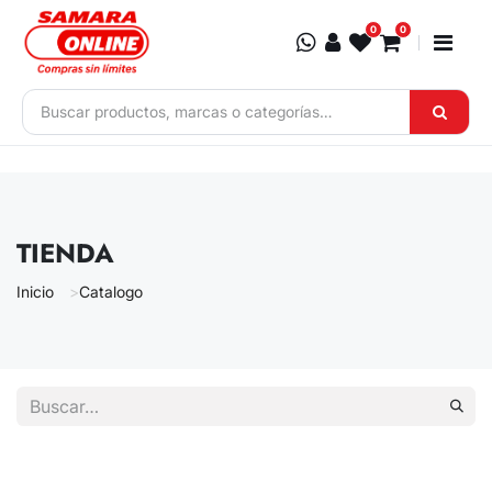
Ir al contenido
0
0
TIENDA
Inicio
Catalogo