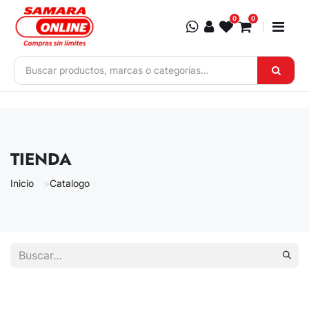
Ir al contenido
0
0
TIENDA
Inicio
Catalogo