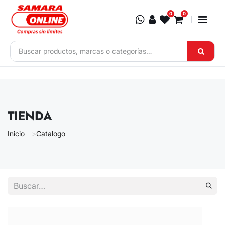
Ir al contenido
0
0
TIENDA
Inicio
Catalogo