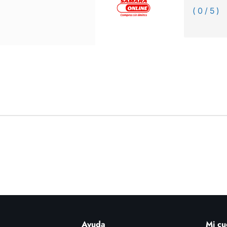
( 0 / 5 )
Ayuda
Mi cu