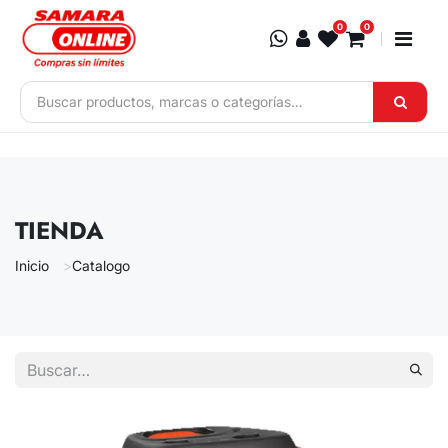
Ir al contenido
0
0
TIENDA
Inicio
Catalogo