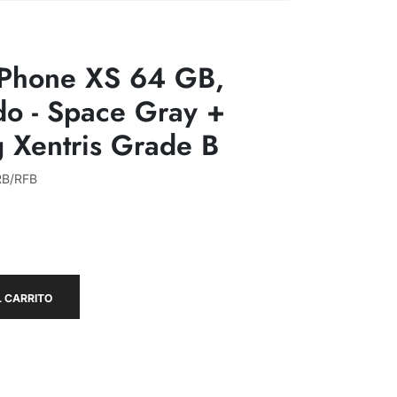
iPhone XS 64 GB,
o - Space Gray +
g Xentris Grade B
RB/RFB
 CARRITO