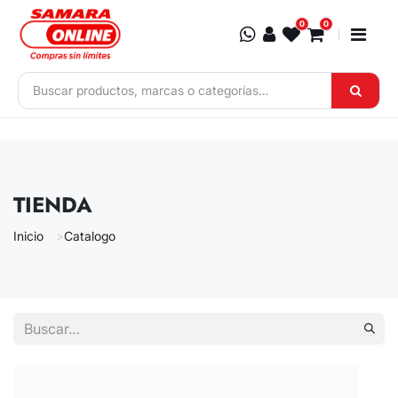
Ir al contenido
0
0
TIENDA
Inicio
Catalogo