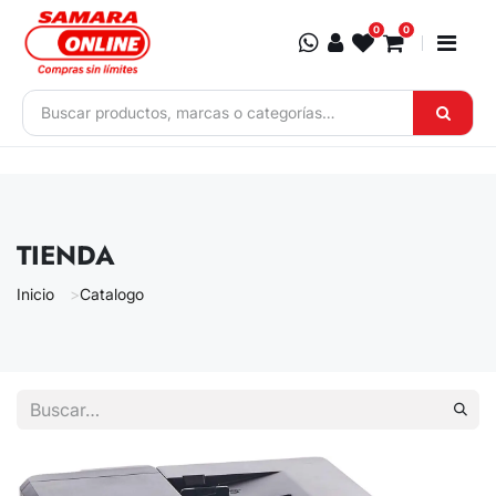
Ir al contenido
0
0
TIENDA
Inicio
Catalogo