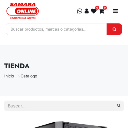
Ir al contenido
0
0
TIENDA
Inicio
Catalogo