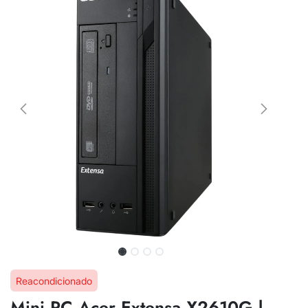
Reacondicionado
Mini PC Acer Extensa X2610G |