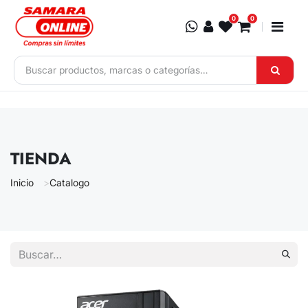
Ir al contenido
0
0
TIENDA
Inicio
Catalogo