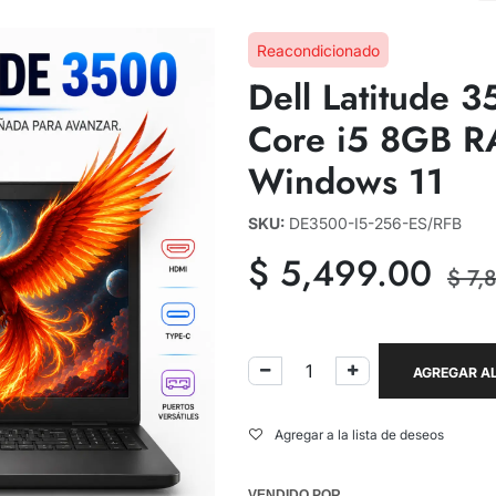
Reacondicionado
Dell Latitude 
Core i5 8GB 
Windows 11
SKU:
DE3500-I5-256-ES/RFB
$
5,499.00
$
7,
AGREGAR AL
Agregar a la lista de deseos
VENDIDO POR