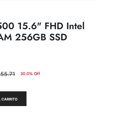
3500 15.6" FHD Intel
RAM 256GB SSD
855.71
30.0% Off
 CARRITO