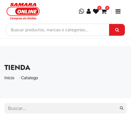
Ir al contenido
0
0
TIENDA
Inicio
Catalogo