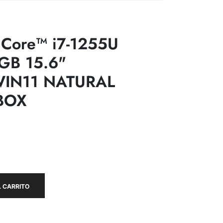
Core™ i7-1255U
GB 15.6"
WIN11 NATURAL
BOX
 CARRITO