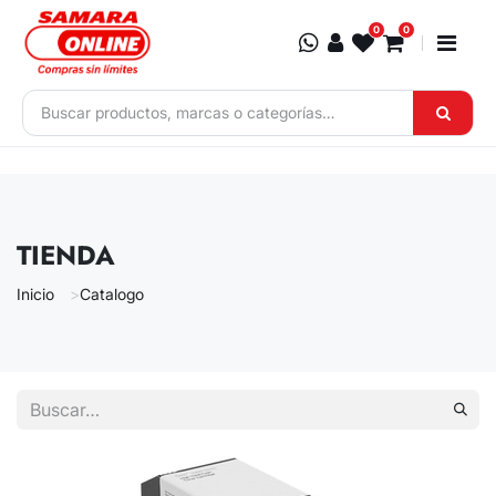
Ir al contenido
0
0
TIENDA
Inicio
Catalogo