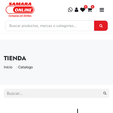
Ir al contenido
0
0
TIENDA
Inicio
Catalogo