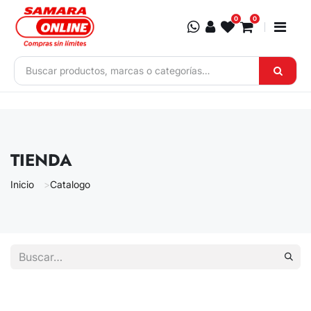
Ir al contenido
0
0
TIENDA
Inicio
Catalogo