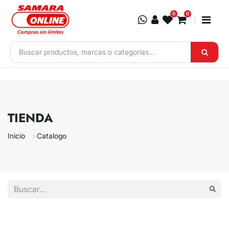
Ir al contenido
0
0
TIENDA
Inicio
Catalogo