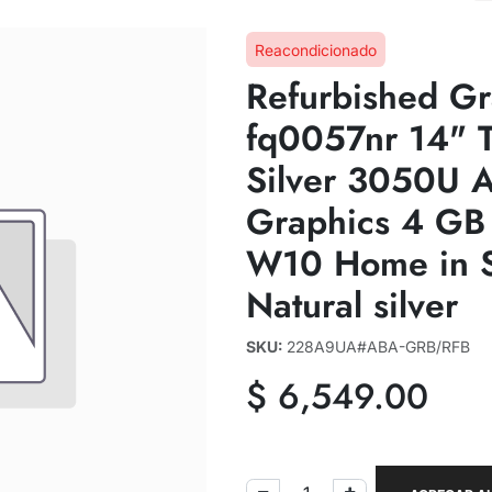
Reacondicionado
Refurbished Gr
fq0057nr 14" 
Silver 3050U
Graphics 4 G
W10 Home in 
Natural silver
SKU:
228A9UA#ABA-GRB/RFB
$
6,549.00