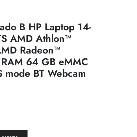
ado B HP Laptop 14-
TS AMD Athlon™
 AMD Radeon™
B RAM 64 GB eMMC
S mode BT Webcam